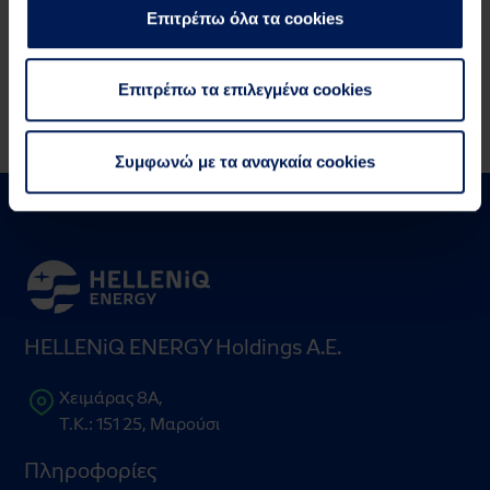
Διεύθυνση: HELLENiQ ENERGY Holdings Α.Ε. –
Επιτρέπω όλα τα cookies
Διεύθυνση Εταιρικής Ευθύνης Ομίλου).
Επιτρέπω τα επιλεγμένα cookies
Συμφωνώ με τα αναγκαία cookies
HELLENiQ ENERGY Holdings Α.Ε.
Χειμάρας 8Α,
Τ.Κ.: 151 25, Μαρούσι
Πληροφορίες