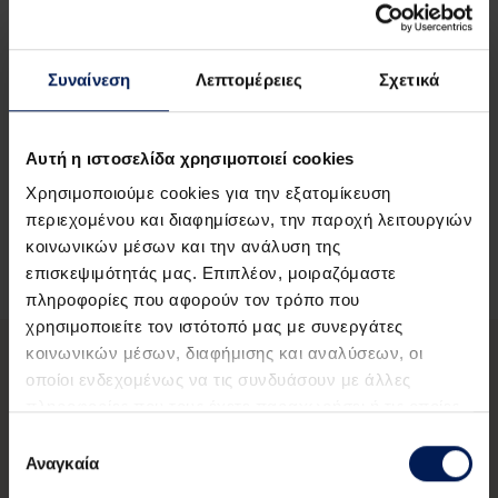
και Επαγγελματικά Λύκεια.
Το Πρόγραμμα δέχεται αιτήσεις από 01/07/2026
Συναίνεση
Λεπτομέρειες
Σχετικά
έως 19/08/2026.
Αυτή η ιστοσελίδα χρησιμοποιεί cookies
Ανακοίνωση
Χρησιμοποιούμε cookies για την εξατομίκευση
περιεχομένου και διαφημίσεων, την παροχή λειτουργιών
κοινωνικών μέσων και την ανάλυση της
επισκεψιμότητάς μας. Επιπλέον, μοιραζόμαστε
πληροφορίες που αφορούν τον τρόπο που
χρησιμοποιείτε τον ιστότοπό μας με συνεργάτες
κοινωνικών μέσων, διαφήμισης και αναλύσεων, οι
οποίοι ενδεχομένως να τις συνδυάσουν με άλλες
Για να υποβάλετε αίτηση θα πρέπει να έχετε
πληροφορίες που τους έχετε παραχωρήσει ή τις οποίες
δημιουργήσει λογαριασμό. Αν έχετε ήδη
έχουν συλλέξει σε σχέση με την από μέρους σας χρήση
Επιλογή
λογαριασμό συνδεθείτε και συνεχίστε με τη
των υπηρεσιών τους.
Αναγκαία
συγκατάθεσης
συμπλήρωση της αίτησής σας.