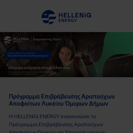
Πρόγραμμα Επιβράβευσης Αριστούχων
Αποφοίτων Λυκείου Όμορων Δήμων
Η HELLENiQ ENERGY ανακοινώνει το
Πρόγραμμα Επιβράβευσης Αριστούχων
Αποφοίτων Γενικών και Επαγγελματικών