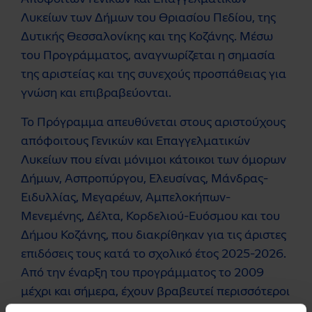
Λυκείων των Δήμων του Θριασίου Πεδίου, της
Δυτικής Θεσσαλονίκης και της Κοζάνης. Μέσω
του Προγράμματος, αναγνωρίζεται η σημασία
της αριστείας και της συνεχούς προσπάθειας για
γνώση και επιβραβεύονται.
Το Πρόγραμμα απευθύνεται στους αριστούχους
απόφοιτους Γενικών και Επαγγελματικών
Λυκείων που είναι μόνιμοι κάτοικοι των όμορων
Δήμων, Ασπροπύργου, Ελευσίνας, Μάνδρας-
Ειδυλλίας, Μεγαρέων, Αμπελοκήπων-
Μενεμένης, Δέλτα, Κορδελιού-Ευόσμου και του
Δήμου Κοζάνης, που διακρίθηκαν για τις άριστες
επιδόσεις τους κατά το σχολικό έτος 2025-2026.
Από την έναρξη του προγράμματος το 2009
μέχρι και σήμερα, έχουν βραβευτεί περισσότεροι
από 5.700 αριστούχοι απόφοιτοι από 60 Γενικά